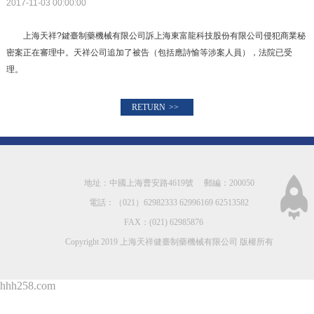
2017-11-03 00:00:00
上海天祥?鍵臺制藥機械有限公司訴上海東富龍科技股份有限公司侵犯商業秘
密案正在審理中。天祥公司追加了被告（包括應詩愉等涉案人員），法院已受
理。
RETURN
>>
地址：中國上海曹安路4619號
郵編：200050
電話：（021）62982333 62996169 62513582
FAX：(021) 62985876
Copyright 2019 上海天祥健臺制藥機械有限公司 版權所有
hhh258.com