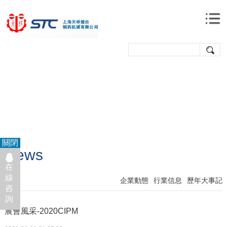
關閉
News
在
線
企業動態
行業信息
歷年大事記
咨
詢
展會風采-2020CIPM